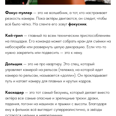
Фокус-пуллер
— это не волшебник, а тот, кто настраивает
резкость камеры. Пока актёры двигаются, он следит, чтобы
всё было чётко. На сленге его зовут
фокусник
.
Кей-грип
— главный по всем техническим приспособлениям
на площадке. Его команда может собрать кран для съёмки на
небоскрёбе или развернуть целую декорацию. Если что-то
нужно закрепить или подвесить — это к нему.
Дольщик
— это не про квартиру. Это спец, который
управляет камерой на рельсах (тележка, на которой едет
камера по рельсам, называется «долли»). Он прокладывает
путь и катает камеру для плавных и крутых кадров.
Каскадер
— это тот самый безумец, который делает вместо
актёра все самые опасные и зрелищные трюки: драки,
падения, погони на машинах и прыжки с высоты. Благодаря
ему в фильмах всё выглядит суперреалистично, а звёзды
остаются целыми и невредимыми.