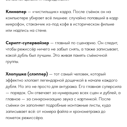
Клинапер
— «чистильщик» кадра. После съёмок он на
компьютере убирает всё лишнее: случайно попавший в кадр
микрофон, стаканчик из-под кофе в историческом фильме
или надпись на стене.
Скрипт-супервайзер
— главный по сценарию. Он следит,
чтобы режиссёр ничего не забыл снять, а также записывает,
какой дубль был лучшим. Это живая память съёмочной
группы.
Хлопушка (слэппер)
— тот самый человек, который
эффектно хлопает легендарной дощечкой в начале каждого
дубля. Но это не просто для антуража. Его главная суперсила
— порядок. Он отвечает за нумерацию всех сцен и дублей, а
главное — за синхронизацию звука с картинкой. После
съёмки он заполняет подробные монтажные листы, куда
записывает всё: от номера файла и хронометража до
пометок режиссёра.