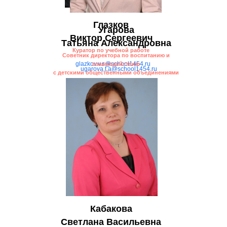
Глазков
Угарова
Виктор Сергеевич
Татьяна Александровна
Куратор по учебной работе
Советник директора по воспитанию и
glazkov.v.s@school1454.ru
взаимодействию
ugarova.t.a@school1454.ru
с детскими общественными объединениями
Кабакова
Светлана Васильевна